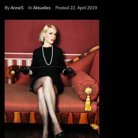
By
AnneS
In
Aktuelles
Posted
22. April 2019