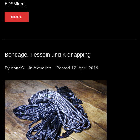
BDSMlern.
MORE
Bondage, Fesseln und Kidnapping
By
AnneS
In
Aktuelles
Posted
12. April 2019